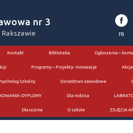
awowa nr 3
w Rakszawie
FB
Kontakt
Biblioteka
Ogłoszenia – komu
kcji
Programy – Projekty- Innowacje
Akcje
Psycholog Szkolny
Doradztwo zawodowe
KOWANIA-DYPLOMY
Dla rodzica
LABRATO
Dla ucznia
O szkole
ZDJĘCIA 