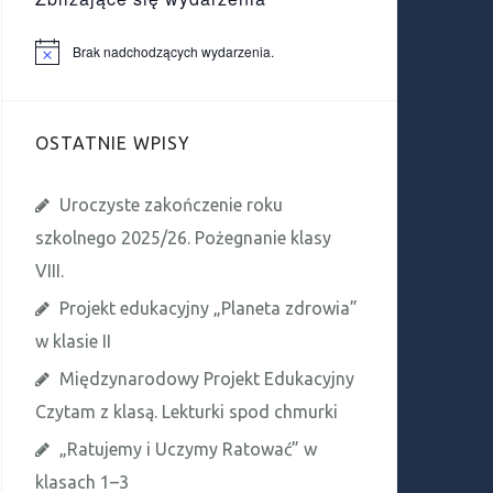
Brak nadchodzących wydarzenia.
P
o
w
i
a
OSTATNIE WPISY
d
o
m
i
Uroczyste zakończenie roku
e
n
szkolnego 2025/26. Pożegnanie klasy
i
e
VIII.
Projekt edukacyjny „Planeta zdrowia”
w klasie II
Międzynarodowy Projekt Edukacyjny
Czytam z klasą. Lekturki spod chmurki
„Ratujemy i Uczymy Ratować” w
klasach 1–3