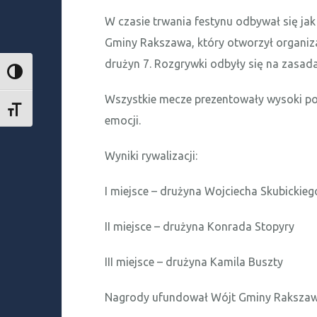
W czasie trwania festynu odbywał się jak 
Gminy Rakszawa, który otworzył organi
drużyn 7. Rozgrywki odbyły się na zasad
TOGGLE HIGH CONTRAST
Wszystkie mecze prezentowały wysoki po
TOGGLE FONT SIZE
emocji.
Wyniki rywalizacji:
I miejsce – drużyna Wojciecha Skubickieg
II miejsce – drużyna Konrada Stopyry
III miejsce – drużyna Kamila Buszty
Nagrody ufundował Wójt Gminy Rakszawa