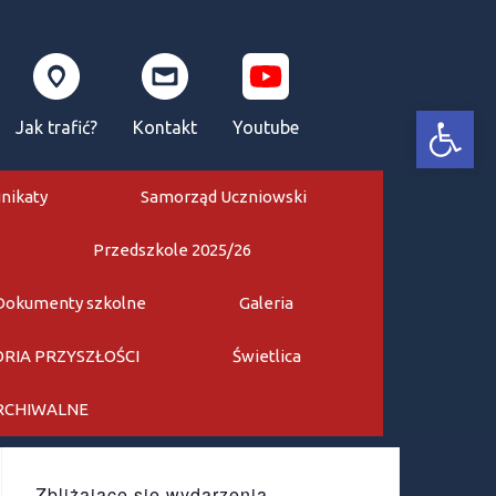
Otwórz pasek narzędzi
Jak trafić?
Kontakt
Youtube
nikaty
Samorząd Uczniowski
Przedszkole 2025/26
Dokumenty szkolne
Galeria
RIA PRZYSZŁOŚCI
Świetlica
ARCHIWALNE
Zbliżające się wydarzenia