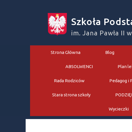
Skip
to
Szkoła Podst
content
im. Jana Pawła II 
Strona Główna
Blog
ABSOLWENCI
Plan le
Rada Rodziców
Pedagog i 
Stara strona szkoły
PODZIĘ
Wycieczki