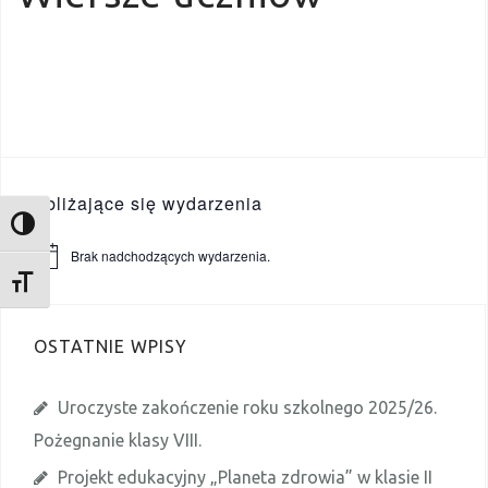
Zbliżające się wydarzenia
TOGGLE HIGH CONTRAST
Brak nadchodzących wydarzenia.
P
o
TOGGLE FONT SIZE
w
i
a
OSTATNIE WPISY
d
o
m
i
Uroczyste zakończenie roku szkolnego 2025/26.
e
n
Pożegnanie klasy VIII.
i
e
Projekt edukacyjny „Planeta zdrowia” w klasie II