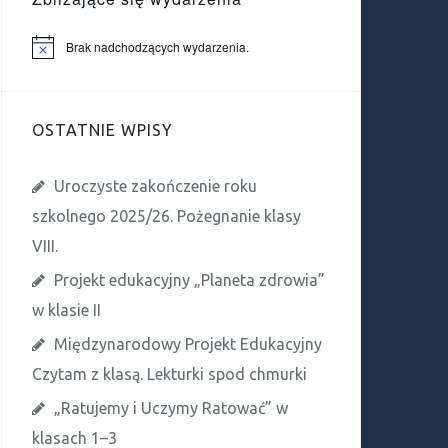
Brak nadchodzących wydarzenia.
P
o
w
i
a
OSTATNIE WPISY
d
o
m
i
Uroczyste zakończenie roku
e
n
szkolnego 2025/26. Pożegnanie klasy
i
e
VIII.
Projekt edukacyjny „Planeta zdrowia”
w klasie II
Międzynarodowy Projekt Edukacyjny
Czytam z klasą. Lekturki spod chmurki
„Ratujemy i Uczymy Ratować” w
klasach 1–3