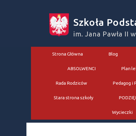
Skip
to
Szkoła Podst
content
im. Jana Pawła II 
Strona Główna
Blog
ABSOLWENCI
Plan le
Rada Rodziców
Pedagog i 
Stara strona szkoły
PODZIĘ
Wycieczki