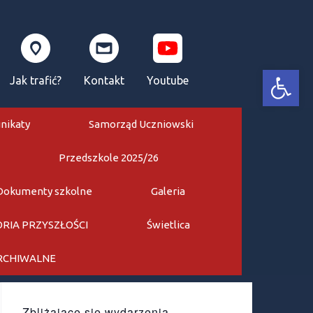
Otwórz pasek narzędzi
Jak trafić?
Kontakt
Youtube
nikaty
Samorząd Uczniowski
Przedszkole 2025/26
Dokumenty szkolne
Galeria
RIA PRZYSZŁOŚCI
Świetlica
ARCHIWALNE
Zbliżające się wydarzenia