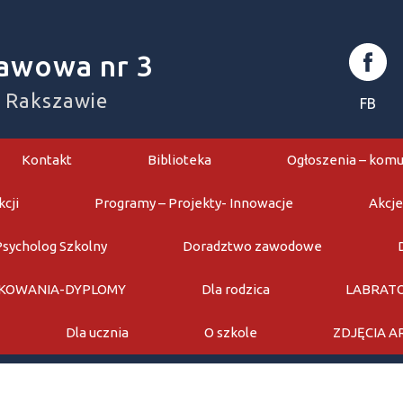
awowa nr 3
w Rakszawie
FB
Kontakt
Biblioteka
Ogłoszenia – komu
kcji
Programy – Projekty- Innowacje
Akcje
Psycholog Szkolny
Doradztwo zawodowe
KOWANIA-DYPLOMY
Dla rodzica
LABRATO
Dla ucznia
O szkole
ZDJĘCIA 