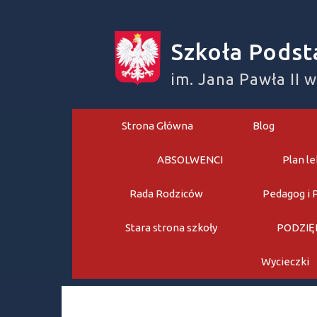
Skip
to
Szkoła Podst
content
im. Jana Pawła II 
Strona Główna
Blog
ABSOLWENCI
Plan le
Rada Rodziców
Pedagog i 
Stara strona szkoły
PODZIĘ
Wycieczki