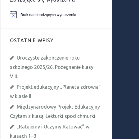
Brak nadchodzących wydarzenia.
P
o
w
i
a
OSTATNIE WPISY
d
o
m
i
Uroczyste zakończenie roku
e
n
szkolnego 2025/26. Pożegnanie klasy
i
e
VIII.
Projekt edukacyjny „Planeta zdrowia”
w klasie II
Międzynarodowy Projekt Edukacyjny
Czytam z klasą. Lekturki spod chmurki
„Ratujemy i Uczymy Ratować” w
klasach 1–3