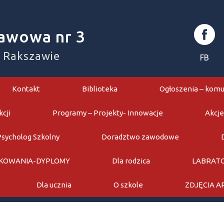
awowa nr 3
w Rakszawie
FB
Kontakt
Biblioteka
Ogłoszenia – komu
kcji
Programy – Projekty- Innowacje
Akcje
Psycholog Szkolny
Doradztwo zawodowe
KOWANIA-DYPLOMY
Dla rodzica
LABRATO
Dla ucznia
O szkole
ZDJĘCIA 