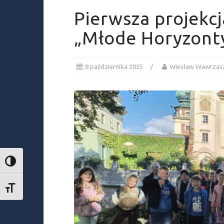
Pierwsza projekc
„Młode Horyzont
8 października 2025
Wiesław Wawrzas
TOGGLE HIGH CONTRAST
TOGGLE FONT SIZE