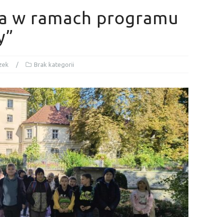
ja w ramach programu
y”
zek
Brak kategorii