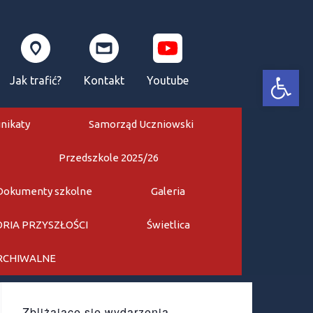
Otwórz pasek narzędzi
Jak trafić?
Kontakt
Youtube
nikaty
Samorząd Uczniowski
Przedszkole 2025/26
Dokumenty szkolne
Galeria
RIA PRZYSZŁOŚCI
Świetlica
ARCHIWALNE
Zbliżające się wydarzenia