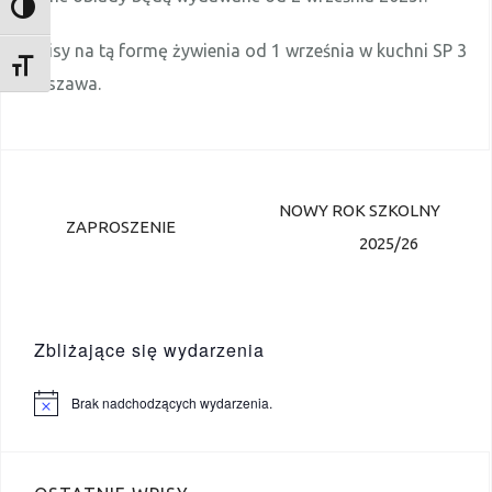
TOGGLE HIGH CONTRAST
Zapisy na tą formę żywienia od 1 września w kuchni SP 3
TOGGLE FONT SIZE
Rakszawa.
Nawigacja
NOWY ROK SZKOLNY
wpisu
ZAPROSZENIE
2025/26
Zbliżające się wydarzenia
Brak nadchodzących wydarzenia.
P
o
w
i
a