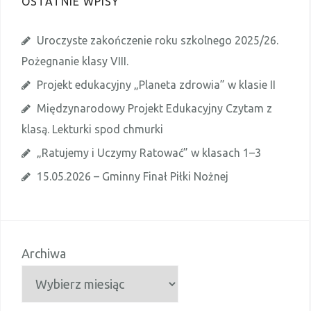
OSTATNIE WPISY
d
o
m
i
Uroczyste zakończenie roku szkolnego 2025/26.
e
n
Pożegnanie klasy VIII.
i
e
Projekt edukacyjny „Planeta zdrowia” w klasie II
Międzynarodowy Projekt Edukacyjny Czytam z
klasą. Lekturki spod chmurki
„Ratujemy i Uczymy Ratować” w klasach 1–3
15.05.2026 – Gminny Finał Piłki Nożnej
Archiwa