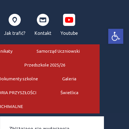
Otwórz pasek narzędzi
Jak trafić?
Kontakt
Youtube
nikaty
Samorząd Uczniowski
Przedszkole 2025/26
Dokumenty szkolne
Galeria
RIA PRZYSZŁOŚCI
Świetlica
ARCHIWALNE
Zbliżające się wydarzenia