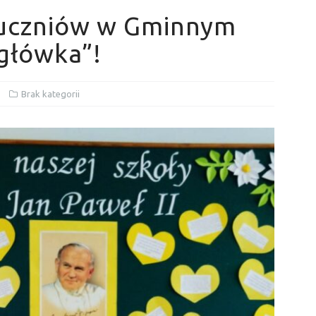
 uczniów w Gminnym
główka”!
Brak kategorii