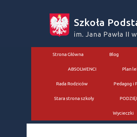
Skip
to
Szkoła Podst
content
im. Jana Pawła II 
Strona Główna
Blog
ABSOLWENCI
Plan le
Rada Rodziców
Pedagog i 
Stara strona szkoły
PODZIĘ
Wycieczki