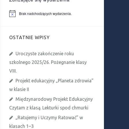
Brak nadchodzących wydarzenia.
P
o
w
i
a
OSTATNIE WPISY
d
o
m
i
Uroczyste zakończenie roku
e
n
szkolnego 2025/26. Pożegnanie klasy
i
e
VIII.
Projekt edukacyjny „Planeta zdrowia”
w klasie II
Międzynarodowy Projekt Edukacyjny
Czytam z klasą. Lekturki spod chmurki
„Ratujemy i Uczymy Ratować” w
klasach 1–3