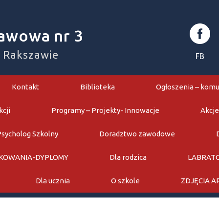
awowa nr 3
w Rakszawie
FB
Kontakt
Biblioteka
Ogłoszenia – komu
kcji
Programy – Projekty- Innowacje
Akcje
Psycholog Szkolny
Doradztwo zawodowe
KOWANIA-DYPLOMY
Dla rodzica
LABRATO
Dla ucznia
O szkole
ZDJĘCIA 