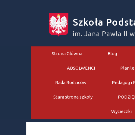
Skip
to
Szkoła Podst
content
im. Jana Pawła II 
Strona Główna
Blog
ABSOLWENCI
Plan le
Rada Rodziców
Pedagog i 
Stara strona szkoły
PODZIĘ
Wycieczki