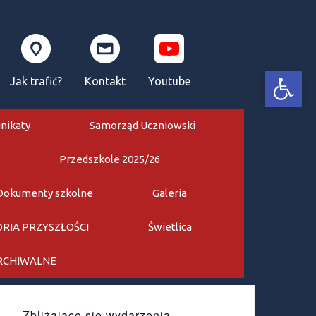
Otwórz pasek narzędzi
Jak trafić?
Kontakt
Youtube
nikaty
Samorząd Uczniowski
Przedszkole 2025/26
Dokumenty szkolne
Galeria
RIA PRZYSZŁOŚCI
Świetlica
ARCHIWALNE
Zbliżające się wydarzenia