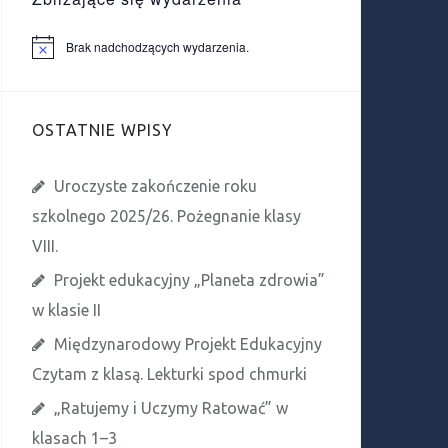
Brak nadchodzących wydarzenia.
P
o
w
i
a
OSTATNIE WPISY
d
o
m
i
Uroczyste zakończenie roku
e
n
szkolnego 2025/26. Pożegnanie klasy
i
e
VIII.
Projekt edukacyjny „Planeta zdrowia”
w klasie II
Międzynarodowy Projekt Edukacyjny
Czytam z klasą. Lekturki spod chmurki
„Ratujemy i Uczymy Ratować” w
klasach 1–3