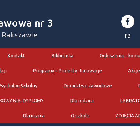
awowa nr 3
w Rakszawie
FB
Kontakt
Biblioteka
Ogłoszenia – komu
kcji
Programy – Projekty- Innowacje
Akcje
Psycholog Szkolny
Doradztwo zawodowe
KOWANIA-DYPLOMY
Dla rodzica
LABRATO
Dla ucznia
O szkole
ZDJĘCIA 