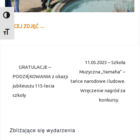
TOGGLE HIGH CONTRAST
WIĘCEJ ZDJĘĆ …
TOGGLE FONT SIZE
Nawigacja
11.05.2023 – Szkoła
wpisu
GRATULACJE –
Muzyczna „Yamaha” –
PODZIĘKOWANIA z okazji
tańce narodowe i ludowe.
jubileuszu 115-lecia
Wręczenie nagród za
szkoły
konkursy.
Zbliżające się wydarzenia