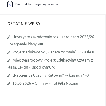
Brak nadchodzących wydarzenia.
P
o
w
i
a
OSTATNIE WPISY
d
o
m
i
Uroczyste zakończenie roku szkolnego 2025/26.
e
n
Pożegnanie klasy VIII.
i
e
Projekt edukacyjny „Planeta zdrowia” w klasie II
Międzynarodowy Projekt Edukacyjny Czytam z
klasą. Lekturki spod chmurki
„Ratujemy i Uczymy Ratować” w klasach 1–3
15.05.2026 – Gminny Finał Piłki Nożnej