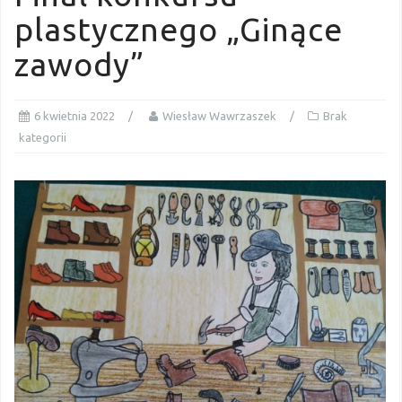
plastycznego „Ginące
zawody”
6 kwietnia 2022
Wiesław Wawrzaszek
Brak
kategorii