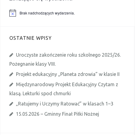
Brak nadchodzących wydarzenia.
P
o
w
i
a
OSTATNIE WPISY
d
o
m
i
Uroczyste zakończenie roku szkolnego 2025/26.
e
n
Pożegnanie klasy VIII.
i
e
Projekt edukacyjny „Planeta zdrowia” w klasie II
Międzynarodowy Projekt Edukacyjny Czytam z
klasą. Lekturki spod chmurki
„Ratujemy i Uczymy Ratować” w klasach 1–3
15.05.2026 – Gminny Finał Piłki Nożnej