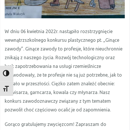
W dniu 06 kwietnia 2022r. nastąpiło rozstrzygnięcie
wewnątrzszkolnego konkursu plastycznego pt. „Ginące
zawody”. Ginące zawody to profesje, które nieuchronnie
znikają z naszego życia. Rozwój technologiczny oraz
brak zapotrzebowania na usługi rzemieślnicze
TOGGLE HIGH CONTRAST
spowodowały, że te profesje nie są już potrzebne, jak to
bywało w przeszłości. Ciężko zatem znaleźć obecnie:
TOGGLE FONT SIZE
ludwisarza, garncarza, kowala czy młynarza. Nasz
konkurs zawodoznawczy związany z tym tematem
pozwolił choć częściowo ocalić je od zapomnienia.
Gorąco gratulujemy zwycięzcom! Zapraszam do