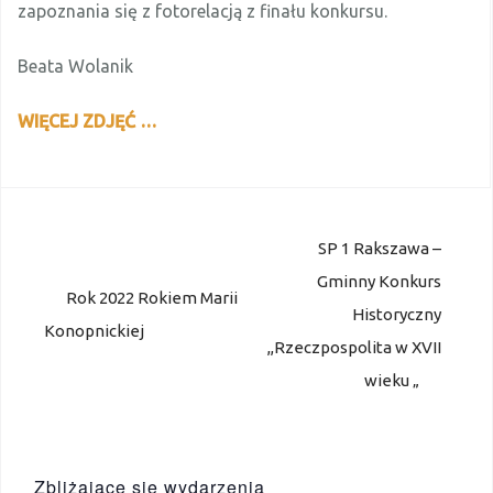
zapoznania się z fotorelacją z finału konkursu.
Beata Wolanik
WIĘCEJ ZDJĘĆ …
Nawigacja
SP 1 Rakszawa –
wpisu
Gminny Konkurs
Rok 2022 Rokiem Marii
Historyczny
Konopnickiej
,,Rzeczpospolita w XVII
wieku „
Zbliżające się wydarzenia