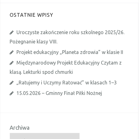
w
i
a
OSTATNIE WPISY
d
o
m
i
Uroczyste zakończenie roku szkolnego 2025/26.
e
n
Pożegnanie klasy VIII.
i
e
Projekt edukacyjny „Planeta zdrowia” w klasie II
Międzynarodowy Projekt Edukacyjny Czytam z
klasą. Lekturki spod chmurki
„Ratujemy i Uczymy Ratować” w klasach 1–3
15.05.2026 – Gminny Finał Piłki Nożnej
Archiwa