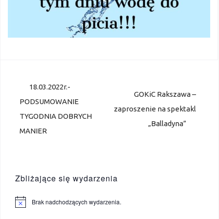
Nawigacja
18.03.2022r.-
wpisu
GOKiC Rakszawa –
PODSUMOWANIE
zaproszenie na spektakl
TYGODNIA DOBRYCH
„Balladyna”
MANIER
Zbliżające się wydarzenia
Brak nadchodzących wydarzenia.
P
o