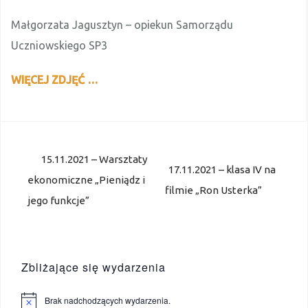
Małgorzata Jagusztyn – opiekun Samorządu
Uczniowskiego SP3
WIĘCEJ ZDJĘĆ …
Nawigacja
15.11.2021 – Warsztaty
wpisu
17.11.2021 – klasa IV na
ekonomiczne „Pieniądz i
filmie „Ron Usterka”
jego funkcje”
Zbliżające się wydarzenia
Brak nadchodzących wydarzenia.
P