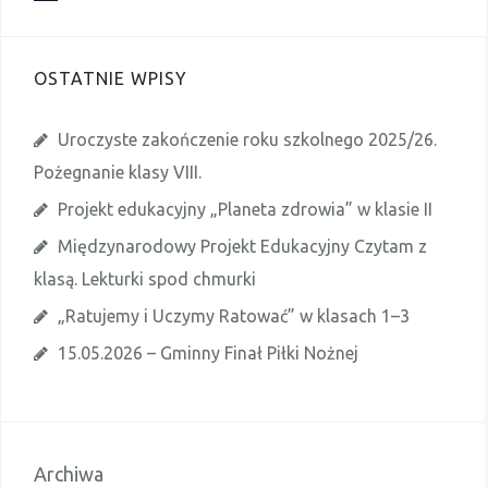
o
w
i
a
OSTATNIE WPISY
d
o
m
i
Uroczyste zakończenie roku szkolnego 2025/26.
e
n
Pożegnanie klasy VIII.
i
e
Projekt edukacyjny „Planeta zdrowia” w klasie II
Międzynarodowy Projekt Edukacyjny Czytam z
klasą. Lekturki spod chmurki
„Ratujemy i Uczymy Ratować” w klasach 1–3
15.05.2026 – Gminny Finał Piłki Nożnej
Archiwa